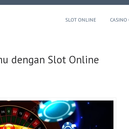
SLOT ONLINE
CASINO
u dengan Slot Online