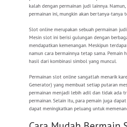
kalah dengan permainan judi lainnya. Namun
permainan ini, mungkin akan bertanya-tanya te
Slot online merupakan sebuah permainan jud
Mesin slot ini berisi gulungan dengan berbag
mendapatkan kemenangan. Meskipun terdapat 
namun cara bermainnya tetap sama. Pemain 
hasil dari kombinasi simbol yang muncul.
Permainan slot online sangatlah menarik 
Generator) yang membuat setiap putaran mesin
permainan menjadi lebih adil dan tidak ada 
permainan. Selain itu, para pemain juga dapa
dapat meningkatkan peluang untuk memenang
Cara Mudah Bermain 