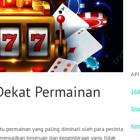
APi
Dekat Permainan
168
Sit
Kin
tu permainan yang paling diminati oleh para pecinta
i menyajikan keseruan dan kegembiraan yang tidak