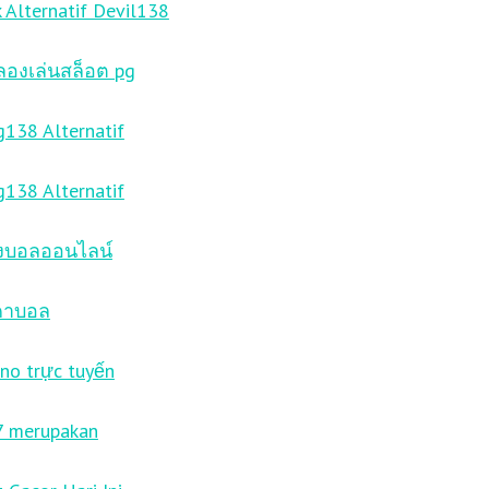
k Alternatif Devil138
องเล่นสล็อต pg
g138 Alternatif
g138 Alternatif
งบอลออนไลน์
คาบอล
ino trực tuyến
 merupakan