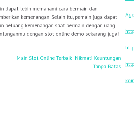
in dapat lebih memahami cara bermain dan
Age
berikan kemenangan. Selain itu, pemain juga dapat
kan peluang kemenangan saat bermain dengan uang
htt
runtunganmu dengan slot online demo sekarang juga!
htt
Main Slot Online Terbaik: Nikmati Keuntungan
htt
Tanpa Batas
koi