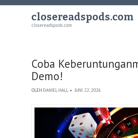
Lompat
ke
closereadspods.com
konten
closereadspods.com
(Tekan
Enter)
Coba Keberuntunganm
Demo!
OLEH
DANIEL HALL
JUNI 22, 2026